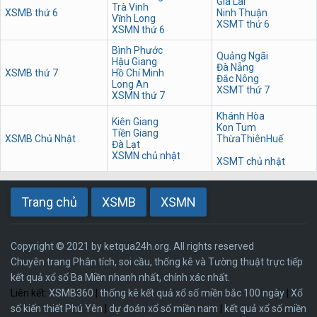
Gia Lai
Trà Vinh
XSMB thứ 6
Ninh Thuận
Vĩnh Long
XSMT thứ 6
XSMN thứ 6
Bình Phước
Quảng Ngãi
Hậu Giang
Đà Nẵng
XSMB thứ 7
Hồ Chí Minh
Đắc Nông
Long An
XSMT thứ 7
XSMN thứ 7
Khánh Hòa
Kiên Giang
Kon Tum
Tiền Giang
XSMB Chủ Nhật
ThừaThiênHuế
Đà Lạt
XSMN chủ nhật
XSMT chủ nhật
Trang chủ
XSMB
XSMN
Copyright © 2021 by ketqua24h.org. All rights reserved
Chuyên trang Phân tích, soi cầu, thống kê và Tường thuật trực tiếp
kết quả xổ số Ba Miền nhanh nhất, chính xác nhất.
Liên kết:
XSMB360
|
thống kê kết quả xổ số miền bắc 100 ngày
|
Xổ
số kiến thiết Phú Yên
|
dự đoán xổ số miền nam
|
kết quả xổ số miền