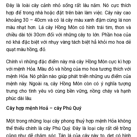
Đây là loài cây cảnh nhỏ sống rất lâu năm. Nó cực thích
hợp để trong nhà hoặc đặt trên bàn làm việc. Cây này cao
khoảng 30 – 40cm và có lá cây màu xanh đậm cùng lá non
màu nhạt hơn. Lá cây Hồng Môn có hình trái tim, thon và
chiều dài tới 30cm đối với những cây to lớn. Phần hoa của
nó khá đặc biệt với nhụy vàng tách biệt hẳ khỏi mo hoa dẻ
quạt màu hồng, đỏ.
Chính vì những đặc điểm này mà cây Hồng Môn cực kì hợp
với mệnh Hỏa. Màu đỏ và hồng của mo hoa tương thích với
mệnh Hỏa. Nó phần nào giúp phát triển những ưu điểm của
mệnh này. Ngoài ra, cây Hồng Môn còn có ý nghĩa tượng
trưng cho tình yêu vô cùng bền vững, nồng cháy và hạnh
phúc dài lâu.
Cây hợp mệnh Hoả – cây Phú Quý
Một trong những loại cây phong thuỷ hợp mệnh Hỏa không
thể thiếu chính là cây Phú Quý. Đây là loại cây rất dễ trồng
cũng như dễ chăm sóc. Tán lá của cây này to, dẹt có hình