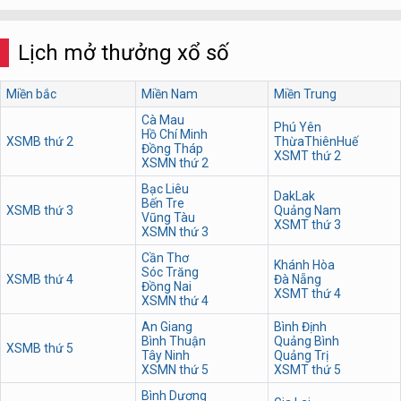
Lịch mở thưởng xổ số
Miền bắc
Miền Nam
Miền Trung
Cà Mau
Phú Yên
Hồ Chí Minh
XSMB thứ 2
ThừaThiênHuế
Đồng Tháp
XSMT thứ 2
XSMN thứ 2
Bạc Liêu
DakLak
Bến Tre
XSMB thứ 3
Quảng Nam
Vũng Tàu
XSMT thứ 3
XSMN thứ 3
Cần Thơ
Khánh Hòa
Sóc Trăng
XSMB thứ 4
Đà Nẵng
Đồng Nai
XSMT thứ 4
XSMN thứ 4
An Giang
Bình Định
Bình Thuận
Quảng Bình
XSMB thứ 5
Tây Ninh
Quảng Trị
XSMN thứ 5
XSMT thứ 5
Bình Dương