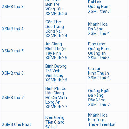
DakLak
Bến Tre
XSMB thứ 3
Quảng Nam
Vũng Tàu
XSMT thứ 3
XSMN thứ 3
Cần Thơ
Khánh Hòa
Sóc Trăng
XSMB thứ 4
Đà Nẵng
Đồng Nai
XSMT thứ 4
XSMN thứ 4
An Giang
Bình Định
Bình Thuận
Quảng Bình
XSMB thứ 5
Tây Ninh
Quảng Trị
XSMN thứ 5
XSMT thứ 5
Bình Dương
Gia Lai
Trà Vinh
XSMB thứ 6
Ninh Thuận
Vĩnh Long
XSMT thứ 6
XSMN thứ 6
Bình Phước
Quảng Ngãi
Hậu Giang
Đà Nẵng
XSMB thứ 7
Hồ Chí Minh
Đắc Nông
Long An
XSMT thứ 7
XSMN thứ 7
Khánh Hòa
Kiên Giang
Kon Tum
Tiền Giang
XSMB Chủ Nhật
ThừaThiênHuế
Đà Lạt