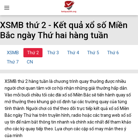
XSMB thứ 2 - Kết quả xổ số Miền
Bắc ngày Thứ hai hàng tuần
XSMB
Thứ 2
Thứ 3
Thứ 4
Thứ 5
Thứ 6
Thứ 7
CN
XSMB thứ 2 hàng tuần là chương trình quay thưởng được nhiều
người chơi quan tâm với cơ hội nhận những giải thưởng hấp dẫn.
Vào mỗi buổi chiều tối các đài xổ số Miền Bắc sẽ tiến hành quay số
mở thưởng theo khung giờ cố định tại các trường quay của từng
tỉnh thành. Người chơi có thể theo dõi trực tiếp kết quả xổ số Miền
Bắc ngày Thứ hai trên truyền hình, radio hoặc các trang web xổ số
uy tín để nắm bắt thông tin nhanh và chính xác nhất để tham khảo
cho các kỳ quay tiếp theo. Lựa chọn các cặp số may mắn theo ý
của mình