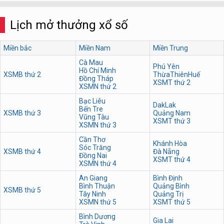
Lịch mở thưởng xổ số
Miền bắc
Miền Nam
Miền Trung
Cà Mau
Phú Yên
Hồ Chí Minh
XSMB thứ 2
ThừaThiênHuế
Đồng Tháp
XSMT thứ 2
XSMN thứ 2
Bạc Liêu
DakLak
Bến Tre
XSMB thứ 3
Quảng Nam
Vũng Tàu
XSMT thứ 3
XSMN thứ 3
Cần Thơ
Khánh Hòa
Sóc Trăng
XSMB thứ 4
Đà Nẵng
Đồng Nai
XSMT thứ 4
XSMN thứ 4
An Giang
Bình Định
Bình Thuận
Quảng Bình
XSMB thứ 5
Tây Ninh
Quảng Trị
XSMN thứ 5
XSMT thứ 5
Bình Dương
Gia Lai