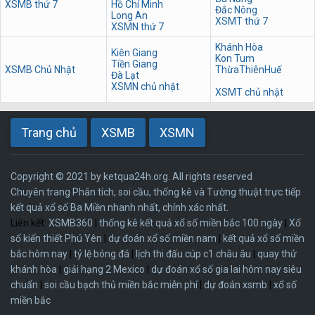
XSMB thứ 7
Hồ Chí Minh
Đắc Nông
Long An
XSMT thứ 7
XSMN thứ 7
Khánh Hòa
Kiên Giang
Kon Tum
Tiền Giang
XSMB Chủ Nhật
ThừaThiênHuế
Đà Lạt
XSMN chủ nhật
XSMT chủ nhật
Trang chủ
XSMB
XSMN
Copyright © 2021 by ketqua24h.org. All rights reserved
Chuyên trang Phân tích, soi cầu, thống kê và Tường thuật trực tiếp
kết quả xổ số Ba Miền nhanh nhất, chính xác nhất.
Liên kết:
XSMB360
|
thống kê kết quả xổ số miền bắc 100 ngày
|
Xổ
số kiến thiết Phú Yên
|
dự đoán xổ số miền nam
|
kết quả xổ số miền
bắc hôm nay
|
tỷ lệ bóng đá
|
lịch thi đấu cúp c1 châu âu
|
quay thử
khánh hòa
|
giải hạng 2 Mexico
|
dự đoán xổ số gia lai hôm nay siêu
chuẩn
|
soi cầu bạch thủ miền bắc miễn phí
|
dự đoán xsmb
|
xổ số
miền bắc