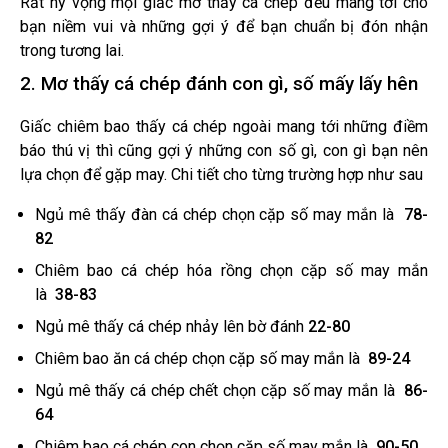
Rất hy vọng mọi giấc mơ thấy cá chép đều mang tới cho
bạn niềm vui và những gợi ý để bạn chuẩn bị đón nhận
trong tương lai.
2. Mơ thấy cá chép đánh con gì, số mấy lấy hên
Giấc chiêm bao thấy cá chép ngoài mang tới những điềm
báo thú vị thì cũng gợi ý những con số gì, con gì bạn nên
lựa chọn để gặp may. Chi tiết cho từng trường hợp như sau
Ngủ mê thấy
đàn cá chép chọn cặp số may mắn là
78-
82
Chiêm bao
cá chép hóa rồng chọn cặp số may mắn
là
38-83
Ngủ mê thấy
cá chép nhảy lên bờ đánh
22-80
Chiêm bao
ăn cá chép chọn cặp số may mắn là
89-24
Ngủ mê thấy
cá chép chết chọn cặp số may mắn là
86-
64
Chiêm bao
cá chép con chọn cặp số may mắn là
90-50