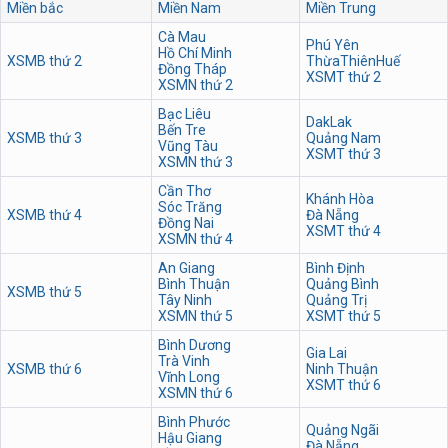
Miền bắc
Miền Nam
Miền Trung
Cà Mau
Phú Yên
Hồ Chí Minh
XSMB thứ 2
ThừaThiênHuế
Đồng Tháp
XSMT thứ 2
XSMN thứ 2
Bạc Liêu
DakLak
Bến Tre
XSMB thứ 3
Quảng Nam
Vũng Tàu
XSMT thứ 3
XSMN thứ 3
Cần Thơ
Khánh Hòa
Sóc Trăng
XSMB thứ 4
Đà Nẵng
Đồng Nai
XSMT thứ 4
XSMN thứ 4
An Giang
Bình Định
Bình Thuận
Quảng Bình
XSMB thứ 5
Tây Ninh
Quảng Trị
XSMN thứ 5
XSMT thứ 5
Bình Dương
Gia Lai
Trà Vinh
XSMB thứ 6
Ninh Thuận
Vĩnh Long
XSMT thứ 6
XSMN thứ 6
Bình Phước
Quảng Ngãi
Hậu Giang
Đà Nẵng