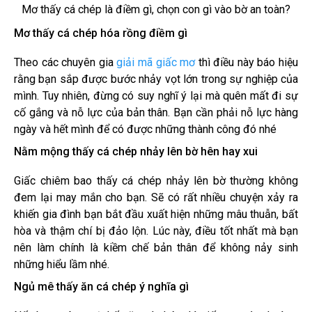
Mơ thấy cá chép là điềm gì, chọn con gì vào bờ an toàn?
Mơ thấy cá chép hóa rồng điềm gì
Theo các chuyên gia
giải mã giấc mơ
thì điều này báo hiệu
rằng bạn sắp được bước nhảy vọt lớn trong sự nghiệp của
mình. Tuy nhiên, đừng có suy nghĩ ý lại mà quên mất đi sự
cố gắng và nỗ lực của bản thân. Bạn cần phải nỗ lực hàng
ngày và hết mình để có được những thành công đó nhé
Nằm mộng thấy cá chép nhảy lên bờ hên hay xui
Giấc chiêm bao thấy cá chép nhảy lên bờ thường không
đem lại may mắn cho bạn. Sẽ có rất nhiều chuyện xảy ra
khiến gia đình bạn bắt đầu xuất hiện những mâu thuẫn, bất
hòa và thậm chí bị đảo lộn. Lúc này, điều tốt nhất mà bạn
nên làm chính là kiềm chế bản thân để không nảy sinh
những hiểu lầm nhé.
Ngủ mê thấy ăn cá chép ý nghĩa gì