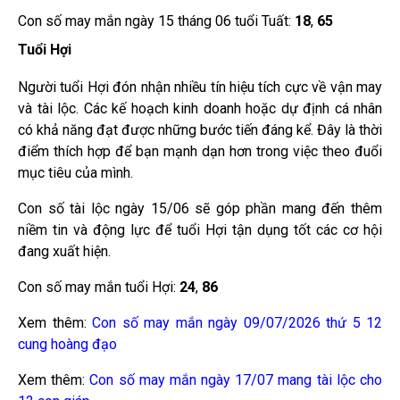
Con số may mắn ngày 15 tháng 06 tuổi Tuất:
18
,
65
Tuổi Hợi
Người tuổi Hợi đón nhận nhiều tín hiệu tích cực về vận may
và tài lộc. Các kế hoạch kinh doanh hoặc dự định cá nhân
có khả năng đạt được những bước tiến đáng kể. Đây là thời
điểm thích hợp để bạn mạnh dạn hơn trong việc theo đuổi
mục tiêu của mình.
Con số tài lộc ngày 15/06 sẽ góp phần mang đến thêm
niềm tin và động lực để tuổi Hợi tận dụng tốt các cơ hội
đang xuất hiện.
Con số may mắn tuổi Hợi:
24
,
86
Xem thêm:
Con số may mắn ngày 09/07/2026 thứ 5 12
cung hoàng đạo
Xem thêm:
Con số may mắn ngày 17/07 mang tài lộc cho