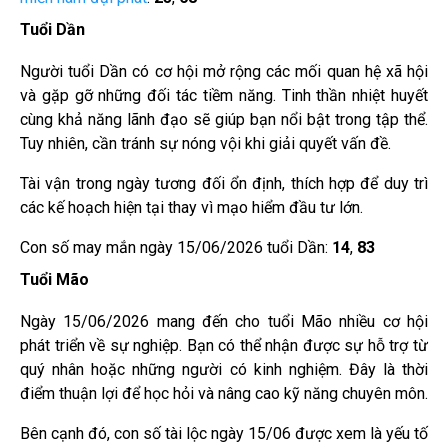
Tuổi Dần
Người tuổi Dần có cơ hội mở rộng các mối quan hệ xã hội
và gặp gỡ những đối tác tiềm năng. Tinh thần nhiệt huyết
cùng khả năng lãnh đạo sẽ giúp bạn nổi bật trong tập thể.
Tuy nhiên, cần tránh sự nóng vội khi giải quyết vấn đề.
Tài vận trong ngày tương đối ổn định, thích hợp để duy trì
các kế hoạch hiện tại thay vì mạo hiểm đầu tư lớn.
Con số may mắn ngày 15/06/2026 tuổi Dần:
14
,
83
Tuổi Mão
Ngày 15/06/2026 mang đến cho tuổi Mão nhiều cơ hội
phát triển về sự nghiệp. Bạn có thể nhận được sự hỗ trợ từ
quý nhân hoặc những người có kinh nghiệm. Đây là thời
điểm thuận lợi để học hỏi và nâng cao kỹ năng chuyên môn.
Bên cạnh đó, con số tài lộc ngày 15/06 được xem là yếu tố