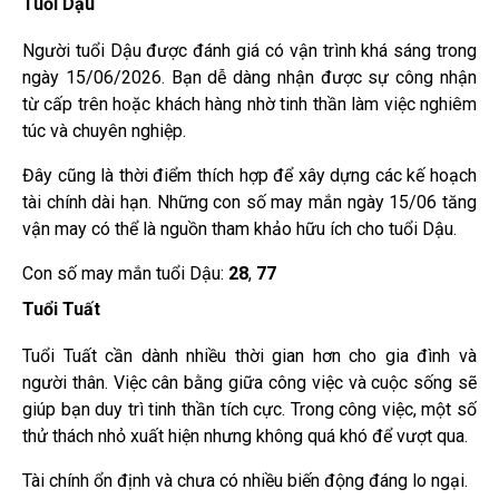
Tuổi Dậu
Người tuổi Dậu được đánh giá có vận trình khá sáng trong
ngày 15/06/2026. Bạn dễ dàng nhận được sự công nhận
từ cấp trên hoặc khách hàng nhờ tinh thần làm việc nghiêm
túc và chuyên nghiệp.
Đây cũng là thời điểm thích hợp để xây dựng các kế hoạch
tài chính dài hạn. Những con số may mắn ngày 15/06 tăng
vận may có thể là nguồn tham khảo hữu ích cho tuổi Dậu.
Con số may mắn tuổi Dậu:
28
,
77
Tuổi Tuất
Tuổi Tuất cần dành nhiều thời gian hơn cho gia đình và
người thân. Việc cân bằng giữa công việc và cuộc sống sẽ
giúp bạn duy trì tinh thần tích cực. Trong công việc, một số
thử thách nhỏ xuất hiện nhưng không quá khó để vượt qua.
Tài chính ổn định và chưa có nhiều biến động đáng lo ngại.