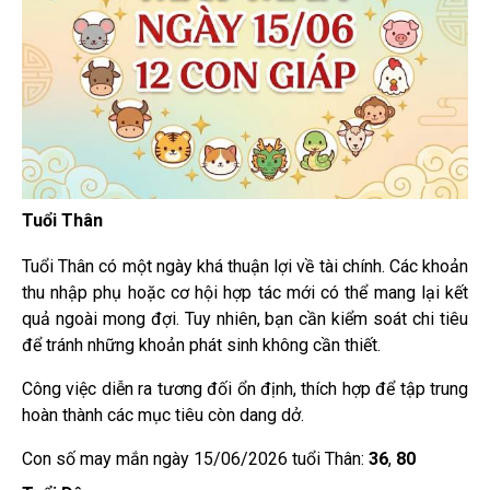
Tuổi Thân
Tuổi Thân có một ngày khá thuận lợi về tài chính. Các khoản
thu nhập phụ hoặc cơ hội hợp tác mới có thể mang lại kết
quả ngoài mong đợi. Tuy nhiên, bạn cần kiểm soát chi tiêu
để tránh những khoản phát sinh không cần thiết.
Công việc diễn ra tương đối ổn định, thích hợp để tập trung
hoàn thành các mục tiêu còn dang dở.
Con số may mắn ngày 15/06/2026 tuổi Thân:
36
,
80