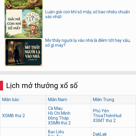
Luận giải con khỉ số mấy, số bao nhiêu chuẩn
xác nhất
Mơ thấy người lạ vào nhà là điềm tốt hay xấu,
số gì may?
Lịch mở thưởng xổ số
Miền bắc
Miền Nam
Miền Trung
Cà Mau
Phú Yên
Hồ Chí Minh
XSMB thứ 2
ThừaThiênHuế
Đồng Tháp
XSMT thứ 2
XSMN thứ 2
Bạc Liêu
DakLak