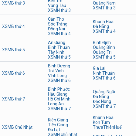
Bến Tre
XSMB thứ 3
Quảng Nam
Vũng Tàu
XSMT thứ 3
XSMN thứ 3
Cần Thơ
Khánh Hòa
Sóc Trăng
XSMB thứ 4
Đà Nẵng
Đồng Nai
XSMT thứ 4
XSMN thứ 4
An Giang
Bình Định
Bình Thuận
Quảng Bình
XSMB thứ 5
Tây Ninh
Quảng Trị
XSMN thứ 5
XSMT thứ 5
Bình Dương
Gia Lai
Trà Vinh
XSMB thứ 6
Ninh Thuận
Vĩnh Long
XSMT thứ 6
XSMN thứ 6
Bình Phước
Quảng Ngãi
Hậu Giang
Đà Nẵng
XSMB thứ 7
Hồ Chí Minh
Đắc Nông
Long An
XSMT thứ 7
XSMN thứ 7
Khánh Hòa
Kiên Giang
Kon Tum
Tiền Giang
XSMB Chủ Nhật
ThừaThiênHuế
Đà Lạt
XSMN chủ nhật