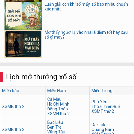
Luận giải con khỉ số mấy, số bao nhiêu chuẩn
xác nhất
Mơ thấy người lạ vào nhà là điềm tốt hay xấu,
số gì may?
Lịch mở thưởng xổ số
Miền bắc
Miền Nam
Miền Trung
Cà Mau
Phú Yên
Hồ Chí Minh
XSMB thứ 2
ThừaThiênHuế
Đồng Tháp
XSMT thứ 2
XSMN thứ 2
Bạc Liêu
DakLak
Bến Tre
XSMB thứ 3
Quảng Nam
Vũng Tàu