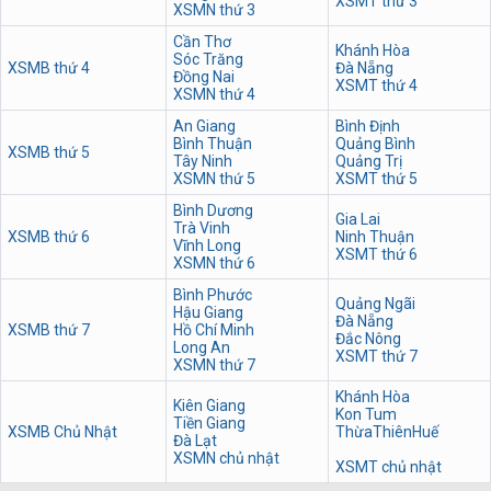
XSMT thứ 3
XSMN thứ 3
Cần Thơ
Khánh Hòa
Sóc Trăng
XSMB thứ 4
Đà Nẵng
Đồng Nai
XSMT thứ 4
XSMN thứ 4
An Giang
Bình Định
Bình Thuận
Quảng Bình
XSMB thứ 5
Tây Ninh
Quảng Trị
XSMN thứ 5
XSMT thứ 5
Bình Dương
Gia Lai
Trà Vinh
XSMB thứ 6
Ninh Thuận
Vĩnh Long
XSMT thứ 6
XSMN thứ 6
Bình Phước
Quảng Ngãi
Hậu Giang
Đà Nẵng
XSMB thứ 7
Hồ Chí Minh
Đắc Nông
Long An
XSMT thứ 7
XSMN thứ 7
Khánh Hòa
Kiên Giang
Kon Tum
Tiền Giang
XSMB Chủ Nhật
ThừaThiênHuế
Đà Lạt
XSMN chủ nhật
XSMT chủ nhật