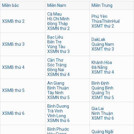
Miền bắc
Miền Nam
Miền Trung
Cà Mau
Phú Yên
Hồ Chí Minh
XSMB thứ 2
ThừaThiênHuế
Đồng Tháp
XSMT thứ 2
XSMN thứ 2
Bạc Liêu
DakLak
Bến Tre
XSMB thứ 3
Quảng Nam
Vũng Tàu
XSMT thứ 3
XSMN thứ 3
Cần Thơ
Khánh Hòa
Sóc Trăng
XSMB thứ 4
Đà Nẵng
Đồng Nai
XSMT thứ 4
XSMN thứ 4
An Giang
Bình Định
Bình Thuận
Quảng Bình
XSMB thứ 5
Tây Ninh
Quảng Trị
XSMN thứ 5
XSMT thứ 5
Bình Dương
Gia Lai
Trà Vinh
XSMB thứ 6
Ninh Thuận
Vĩnh Long
XSMT thứ 6
XSMN thứ 6
Bình Phước
Quảng Ngãi
Hậu Giang