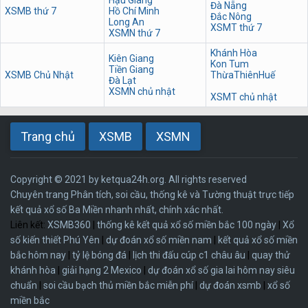
Đà Nẵng
XSMB thứ 7
Hồ Chí Minh
Đắc Nông
Long An
XSMT thứ 7
XSMN thứ 7
Khánh Hòa
Kiên Giang
Kon Tum
Tiền Giang
XSMB Chủ Nhật
ThừaThiênHuế
Đà Lạt
XSMN chủ nhật
XSMT chủ nhật
Trang chủ
XSMB
XSMN
Copyright © 2021 by ketqua24h.org. All rights reserved
Chuyên trang Phân tích, soi cầu, thống kê và Tường thuật trực tiếp
kết quả xổ số Ba Miền nhanh nhất, chính xác nhất.
Liên kết:
XSMB360
|
thống kê kết quả xổ số miền bắc 100 ngày
|
Xổ
số kiến thiết Phú Yên
|
dự đoán xổ số miền nam
|
kết quả xổ số miền
bắc hôm nay
|
tỷ lệ bóng đá
|
lịch thi đấu cúp c1 châu âu
|
quay thử
khánh hòa
|
giải hạng 2 Mexico
|
dự đoán xổ số gia lai hôm nay siêu
chuẩn
|
soi cầu bạch thủ miền bắc miễn phí
|
dự đoán xsmb
|
xổ số
miền bắc