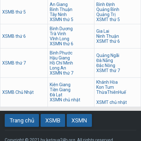
An Giang
Bình Định
Bình Thuận
Quảng Bình
XSMB thứ 5
Tây Ninh
Quảng Trị
XSMN thứ 5
XSMT thứ 5
Bình Dương
Gia Lai
Trà Vinh
XSMB thứ 6
Ninh Thuận
Vĩnh Long
XSMT thứ 6
XSMN thứ 6
Bình Phước
Quảng Ngãi
Hậu Giang
Đà Nẵng
XSMB thứ 7
Hồ Chí Minh
Đắc Nông
Long An
XSMT thứ 7
XSMN thứ 7
Khánh Hòa
Kiên Giang
Kon Tum
Tiền Giang
XSMB Chủ Nhật
ThừaThiênHuế
Đà Lạt
XSMN chủ nhật
XSMT chủ nhật
Trang chủ
XSMB
XSMN
Copyright © 2021 by ketqua24h.org. All rights reserved