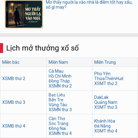
Mơ thấy người lạ vào nhà là điềm tốt hay xấu,
số gì may?
Lịch mở thưởng xổ số
Miền bắc
Miền Nam
Miền Trung
Cà Mau
Phú Yên
Hồ Chí Minh
XSMB thứ 2
ThừaThiênHuế
Đồng Tháp
XSMT thứ 2
XSMN thứ 2
Bạc Liêu
DakLak
Bến Tre
XSMB thứ 3
Quảng Nam
Vũng Tàu
XSMT thứ 3
XSMN thứ 3
Cần Thơ
Khánh Hòa
Sóc Trăng
XSMB thứ 4
Đà Nẵng
Đồng Nai
XSMT thứ 4
XSMN thứ 4