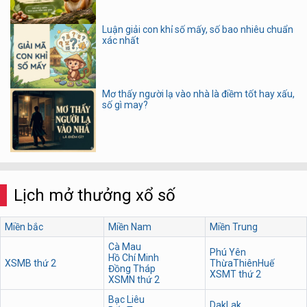
Luận giải con khỉ số mấy, số bao nhiêu chuẩn
xác nhất
Mơ thấy người lạ vào nhà là điềm tốt hay xấu,
số gì may?
Lịch mở thưởng xổ số
Miền bắc
Miền Nam
Miền Trung
Cà Mau
Phú Yên
Hồ Chí Minh
XSMB thứ 2
ThừaThiênHuế
Đồng Tháp
XSMT thứ 2
XSMN thứ 2
Bạc Liêu
DakLak