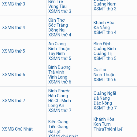
Bến Tre
XSMB thứ 3
Quảng Nam
Vũng Tàu
XSMT thứ 3
XSMN thứ 3
Cần Thơ
Khánh Hòa
Sóc Trăng
XSMB thứ 4
Đà Nẵng
Đồng Nai
XSMT thứ 4
XSMN thứ 4
An Giang
Bình Định
Bình Thuận
Quảng Bình
XSMB thứ 5
Tây Ninh
Quảng Trị
XSMN thứ 5
XSMT thứ 5
Bình Dương
Gia Lai
Trà Vinh
XSMB thứ 6
Ninh Thuận
Vĩnh Long
XSMT thứ 6
XSMN thứ 6
Bình Phước
Quảng Ngãi
Hậu Giang
Đà Nẵng
XSMB thứ 7
Hồ Chí Minh
Đắc Nông
Long An
XSMT thứ 7
XSMN thứ 7
Khánh Hòa
Kiên Giang
Kon Tum
Tiền Giang
XSMB Chủ Nhật
ThừaThiênHuế
Đà Lạt
XSMN chủ nhật