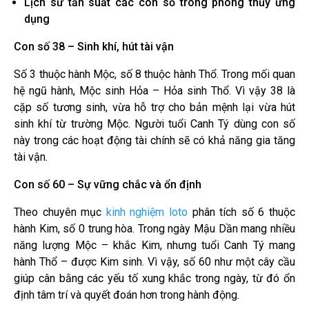
Lịch sử tần suất các con số trong phong thủy ứng
dụng
Con số 38 – Sinh khí, hút tài vận
Số 3 thuộc hành Mộc, số 8 thuộc hành Thổ. Trong mối quan
hệ ngũ hành, Mộc sinh Hỏa – Hỏa sinh Thổ. Vì vậy 38 là
cặp số tương sinh, vừa hỗ trợ cho bản mệnh lại vừa hút
sinh khí từ trường Mộc. Người tuổi Canh Tý dùng con số
này trong các hoạt động tài chính sẽ có khả năng gia tăng
tài vận.
Con số 60 – Sự vững chắc và ổn định
Theo chuyên mục
kinh nghiệm loto
phân tích số 6 thuộc
hành Kim, số 0 trung hòa. Trong ngày Mậu Dần mang nhiều
năng lượng Mộc – khắc Kim, nhưng tuổi Canh Tý mang
hành Thổ – được Kim sinh. Vì vậy, số 60 như một cây cầu
giúp cân bằng các yếu tố xung khắc trong ngày, từ đó ổn
định tâm trí và quyết đoán hơn trong hành động.