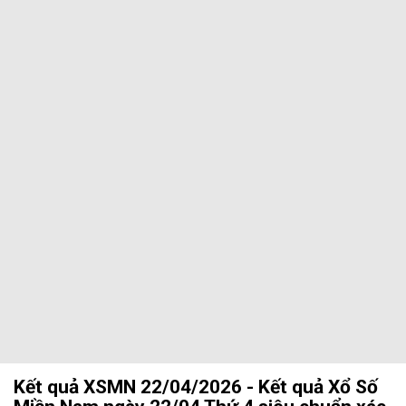
Kết quả XSMN 22/04/2026 - Kết quả Xổ Số