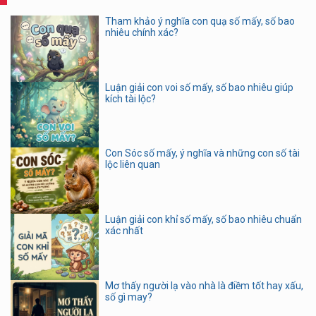
Tham khảo ý nghĩa con quạ số mấy, số bao
nhiêu chính xác?
Luận giải con voi số mấy, số bao nhiêu giúp
kích tài lộc?
Con Sóc số mấy, ý nghĩa và những con số tài
lộc liên quan
Luận giải con khỉ số mấy, số bao nhiêu chuẩn
xác nhất
Mơ thấy người lạ vào nhà là điềm tốt hay xấu,
số gì may?