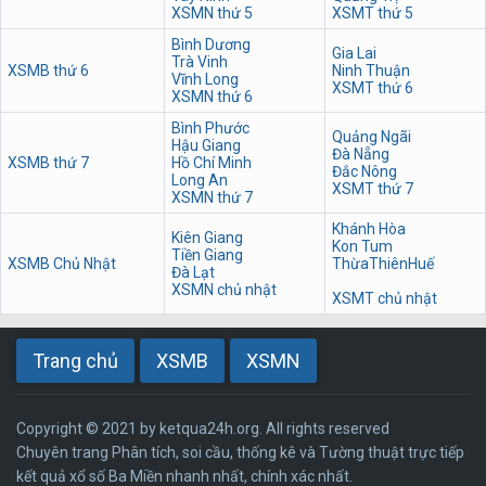
XSMN thứ 5
XSMT thứ 5
Bình Dương
Gia Lai
Trà Vinh
XSMB thứ 6
Ninh Thuận
Vĩnh Long
XSMT thứ 6
XSMN thứ 6
Bình Phước
Quảng Ngãi
Hậu Giang
Đà Nẵng
XSMB thứ 7
Hồ Chí Minh
Đắc Nông
Long An
XSMT thứ 7
XSMN thứ 7
Khánh Hòa
Kiên Giang
Kon Tum
Tiền Giang
XSMB Chủ Nhật
ThừaThiênHuế
Đà Lạt
XSMN chủ nhật
XSMT chủ nhật
Trang chủ
XSMB
XSMN
Copyright © 2021 by ketqua24h.org. All rights reserved
Chuyên trang Phân tích, soi cầu, thống kê và Tường thuật trực tiếp
kết quả xổ số Ba Miền nhanh nhất, chính xác nhất.