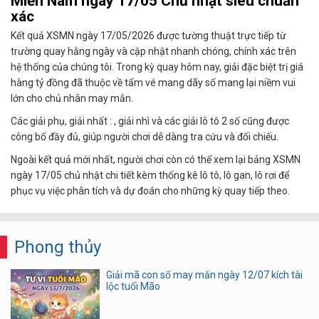
Miền Nam ngày 17/05 Chủ nhật siêu chuẩn
xác
Kết quả XSMN ngày 17/05/2026 được tường thuật trực tiếp từ
trường quay hằng ngày và cập nhật nhanh chóng, chính xác trên
hệ thống của chúng tôi. Trong kỳ quay hôm nay, giải đặc biệt trị giá
hàng tỷ đồng đã thuộc về tấm vé mang dãy số
mang lại niềm vui
lớn cho chủ nhân may mắn.
Các giải phụ, giải nhất :
, giải nhì
và các giải lô tô 2 số cũng được
công bố đầy đủ, giúp người chơi dễ dàng tra cứu và đối chiếu.
Ngoài kết quả mới nhất, người chơi còn có thể xem lại bảng XSMN
ngày 17/05 chủ nhật chi tiết kèm thống kê lô tô, lô gan, lô rơi để
phục vụ việc phân tích và dự đoán cho những kỳ quay tiếp theo.
Phong thủy
Giải mã con số may mắn ngày 12/07 kích tài
lộc tuổi Mão