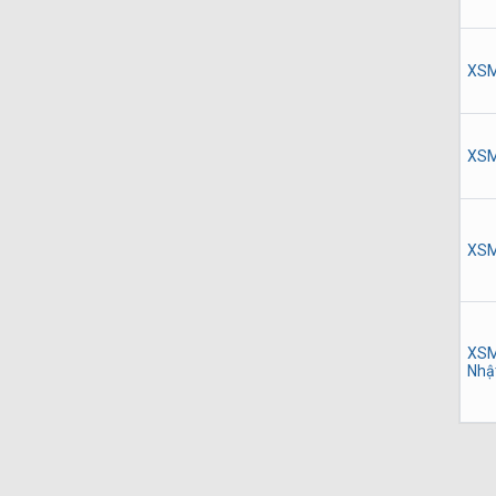
XSM
XSM
XSM
XSM
Nhậ