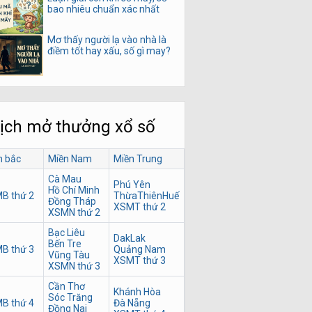
bao nhiêu chuẩn xác nhất
Mơ thấy người lạ vào nhà là
điềm tốt hay xấu, số gì may?
ịch mở thưởng xổ số
n bắc
Miền Nam
Miền Trung
Cà Mau
Phú Yên
Hồ Chí Minh
B thứ 2
ThừaThiênHuế
Đồng Tháp
XSMT thứ 2
XSMN thứ 2
Bạc Liêu
DakLak
Bến Tre
B thứ 3
Quảng Nam
Vũng Tàu
XSMT thứ 3
XSMN thứ 3
Cần Thơ
Khánh Hòa
Sóc Trăng
B thứ 4
Đà Nẵng
Đồng Nai