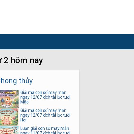
ứ 2 hôm nay
hong thủy
Giải mã con số may mắn
ngày 12/07 kích tài lộc tuổi
Mão
Giải mã con số may mắn
ngày 12/07 kích tài lộc tuổi
Hợi
Luận giải con số may mắn
ngày 11/07 kích tài lộc tuổi