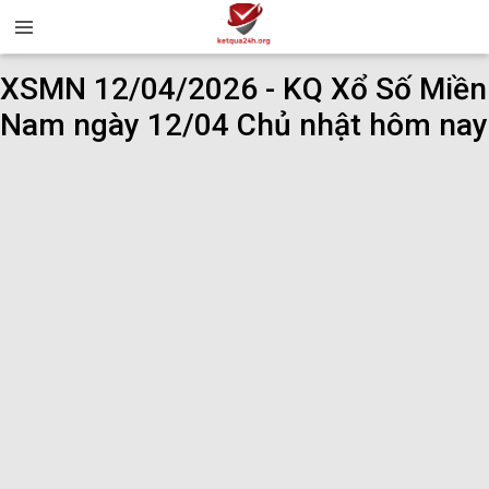
XSMN 12/04/2026 - KQ Xổ Số Miền
Nam ngày 12/04 Chủ nhật hôm nay