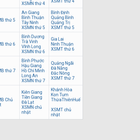
XSMT thứ 4
XSMN thứ 4
An Giang
Bình Định
Bình Thuận
Quảng Bình
B thứ 5
Tây Ninh
Quảng Trị
XSMN thứ 5
XSMT thứ 5
Bình Dương
Gia Lai
Trà Vinh
B thứ 6
Ninh Thuận
Vĩnh Long
XSMT thứ 6
XSMN thứ 6
Bình Phước
Quảng Ngãi
Hậu Giang
Đà Nẵng
B thứ 7
Hồ Chí Minh
Đắc Nông
Long An
XSMT thứ 7
XSMN thứ 7
Khánh Hòa
Kiên Giang
Kon Tum
Tiền Giang
B Chủ
ThừaThiênHuế
Đà Lạt
t
XSMN chủ
XSMT chủ
nhật
nhật