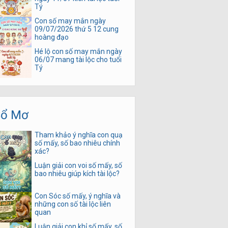
Tý
Con số may mắn ngày
09/07/2026 thứ 5 12 cung
hoàng đạo
Hé lộ con số may mắn ngày
06/07 mang tài lộc cho tuổi
Tý
Sổ Mơ
Tham khảo ý nghĩa con quạ
số mấy, số bao nhiêu chính
xác?
Luận giải con voi số mấy, số
bao nhiêu giúp kích tài lộc?
Con Sóc số mấy, ý nghĩa và
những con số tài lộc liên
quan
Luận giải con khỉ số mấy, số