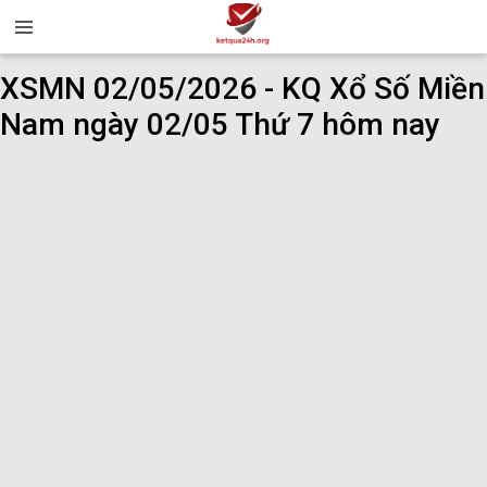
XSMN 02/05/2026 - KQ Xổ Số Miền
Nam ngày 02/05 Thứ 7 hôm nay